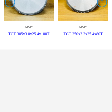
MSP:
MSP:
TCT 305x3.0x25.4x100T
TCT 250x3.2x25.4x80T
LIÊN HỆ VỚI
CHÚNG TÔI ĐỂ
ĐƯỢC TƯ VẤN