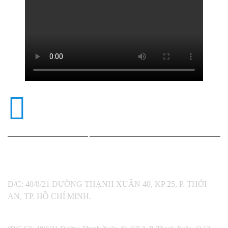
KINH DOANH VÀ HỖ TRỢ
KỸ THUẬT
0989517788
MÃ SỐ THUẾ: 0312792720
Đ/C: 40/8/21 ĐƯỜNG THẠNH XUÂN 40, KP 25, P. THỚI
AN, TP. HỒ CHÍ MINH.