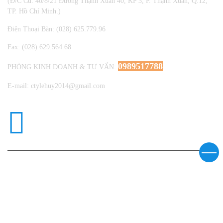
(Đ/C Cũ: 40/8/21 Đường Thạnh Xuân 40, KP 3, P. Thạnh Xuân, Q.12,
TP. Hồ Chí Minh.)
Điện Thoại Bàn: (028) 625.779.96
Fax: (028) 629.564.68
0989517788
PHÒNG KINH DOANH & TƯ VẤN:
E-mail: ctylehuy2014@gmail.com
DANH MỤC KẾ TOÁN
* ZALO OA LÊ HUY
>=======================<
* TRA CỨU HÓA ĐƠN