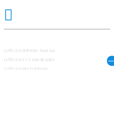
TRUNG TÂM BẢO HÀNH
Xem thêm
DANH MỤC SẢN PHẨM
LƯỠI CƯA HỢP KIM - Panel Saw
LƯỠI CƯA T.C.T SAW BLADES
LƯỠI CƯA MULTI RIPSAW
DAO CỤ VÀ NGŨ KIM
VIDEO
MÁY CHẾ BIẾN GỖ