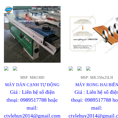
MSP: MJ6130D
MSP: MJL550x25LH
MÁY DÁN CẠNH TỰ ĐỘNG
MÁY RONG HAI BIÊ
Giá : Liên hệ số điện
Giá : Liên hệ số điệ
thoại: 0989517788 hoặc
thoại: 0989517788 ho
mail:
mail:
ctylehuy2014@gmail.com
ctylehuy2014@gmail.