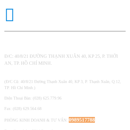
KINH DOANH VÀ HỖ TRỢ KỸ
THUẬT
0989517788
MÃ SỐ THUẾ: 0312792720
Đ/C: 40/8/21 ĐƯỜNG THẠNH XUÂN 40, KP 25, P. THỚI
AN, TP. HỒ CHÍ MINH.
(Đ/C Cũ: 40/8/21 Đường Thạnh Xuân 40, KP 3, P. Thạnh Xuân, Q.12,
TP. Hồ Chí Minh.)
Điện Thoại Bàn: (028) 625.779.96
Fax: (028) 629.564.68
0989517788
PHÒNG KINH DOANH & TƯ VẤN: