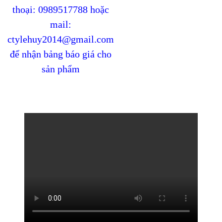
thoại: 0989517788 hoặc
mail:
ctylehuy2014@gmail.com
để nhận bảng báo giá cho
sản phẩm