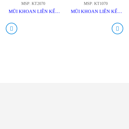
MSP: KT2070
MSP: KT1070
MŨI KHOAN LIÊN KẾT
MŨI KHOAN LIÊN KẾT
CAM ĐEN
CAM ĐEN
LIÊN HỆ VỚI
CHÚNG TÔI ĐỂ