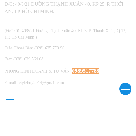
Đ/C: 40/8/21 ĐƯỜNG THẠNH XUÂN 40, KP 25, P. THỚI
AN, TP. HỒ CHÍ MINH.
(Đ/C Cũ: 40/8/21 Đường Thạnh Xuân 40, KP 3, P. Thạnh Xuân, Q.12,
TP. Hồ Chí Minh.)
Điện Thoại Bàn: (028) 625.779.96
Fax: (028) 629.564.68
0989517788
PHÒNG KINH DOANH & TƯ VẤN:
E-mail: ctylehuy2014@gmail.com
DANH MỤC KẾ TOÁN
* ZALO OA LÊ HUY