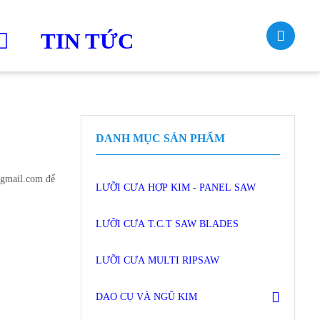
TIN TỨC
DANH MỤC SẢN PHẨM
@gmail.com để
LƯỠI CƯA HỢP KIM - PANEL SAW
LƯỠI CƯA T.C.T SAW BLADES
LƯỠI CƯA MULTI RIPSAW
DAO CỤ VÀ NGŨ KIM