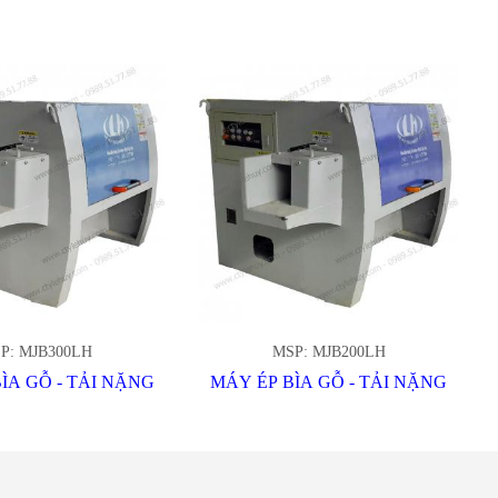
P: MJB300LH
MSP: MJB200LH
ÌA GỖ - TẢI NẶNG
MÁY ÉP BÌA GỖ - TẢI NẶNG