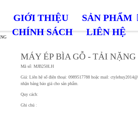
GIỚI THIỆU
SẢN PHẨM
CHÍNH SÁCH
LIÊN HỆ
ẶNG
MÁY ÉP BÌA GỖ - TẢI NẶNG
Mã số: MJB250LH
Giá: Liên hệ số điện thoại: 0989517788 hoặc mail: ctylehuy2014
nhận bảng báo giá cho sản phẩm.
Quy cách:
Ghi chú :