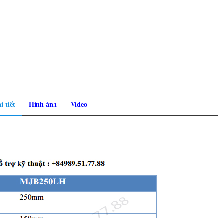
i tiết
Hình ảnh
Video