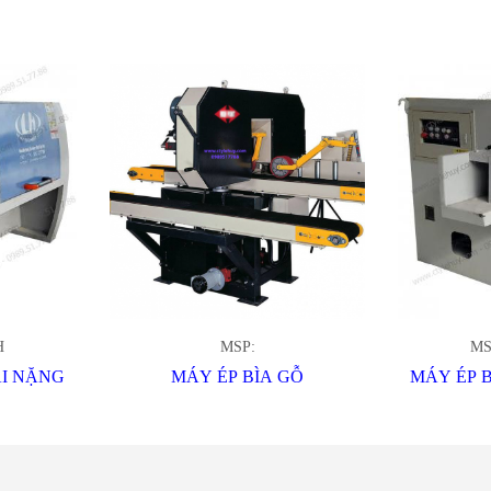
SẢN PHẨM LIÊN QUAN
H
MSP:
MS
ẢI NẶNG
MÁY ÉP BÌA GỖ
MÁY ÉP B