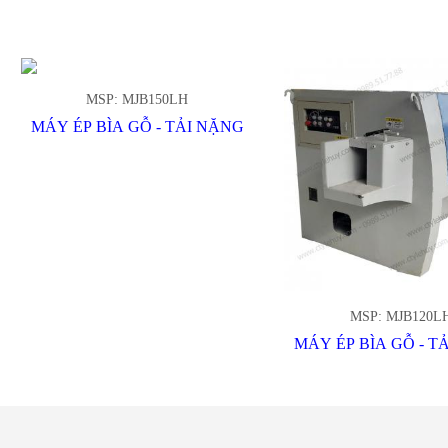
MSP: MJB150LH
MÁY ÉP BÌA GỖ - TẢI NẶNG
MSP: MJB120L
MÁY ÉP BÌA GỖ - T