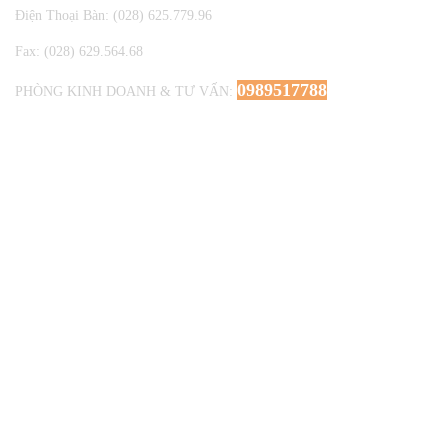
Điện Thoại Bàn: (028) 625.779.96
Fax: (028) 629.564.68
0989517788
PHÒNG KINH DOANH & TƯ VẤN:
E-mail: ctylehuy2014@gmail.com
DANH MỤC KẾ TOÁN
* ZALO OA LÊ HUY
>=======================<
* TRA CỨU HÓA ĐƠN