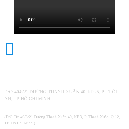
KINH DOANH VÀ HỖ TRỢ
KỸ THUẬT
0989517788
MÃ SỐ THUẾ: 0312792720
Đ/C: 40/8/21 ĐƯỜNG THẠNH XUÂN 40, KP 25, P. THỚI
AN, TP. HỒ CHÍ MINH.
(Đ/C Cũ: 40/8/21 Đường Thạnh Xuân 40, KP 3, P. Thạnh Xuân, Q.12,
TP. Hồ Chí Minh.)