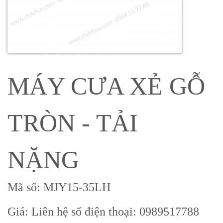
MÁY CƯA XẺ GỖ
TRÒN - TẢI
NẶNG
Mã số: MJY15-35LH
Giá: Liên hệ số điện thoại: 0989517788