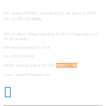
MÃ SỐ THUẾ: 0312792720
Đ/C: 40/8/21 ĐƯỜNG THẠNH XUÂN 40, KP 25, P. THỚI
AN, TP. HỒ CHÍ MINH.
(Đ/C Cũ: 40/8/21 Đường Thạnh Xuân 40, KP 3, P. Thạnh Xuân, Q.12,
TP. Hồ Chí Minh.)
Điện Thoại Bàn: (028) 625.779.96
Fax: (028) 629.564.68
0989517788
PHÒNG KINH DOANH & TƯ VẤN:
E-mail: ctylehuy2014@gmail.com
DANH MỤC KẾ TOÁN