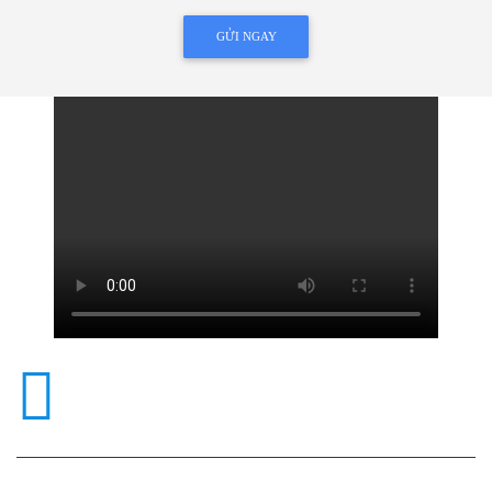
GỬI NGAY
KINH DOANH VÀ HỖ TRỢ KỸ
THUẬT
0989517788