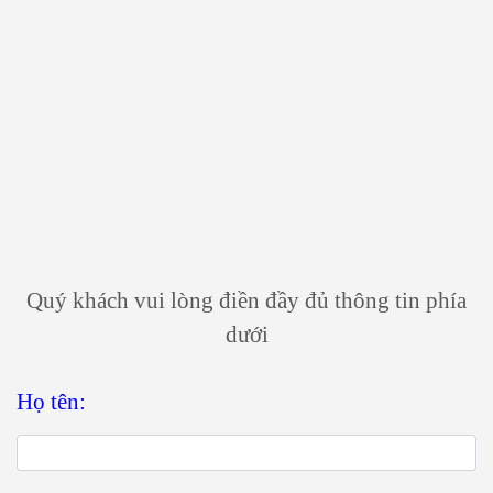
LIÊN HỆ VỚI
CHÚNG TÔI ĐỂ
ĐƯỢC TƯ VẤN
MIỄN PHÍ
Quý khách vui lòng điền đầy đủ thông tin phía
dưới
Họ tên: