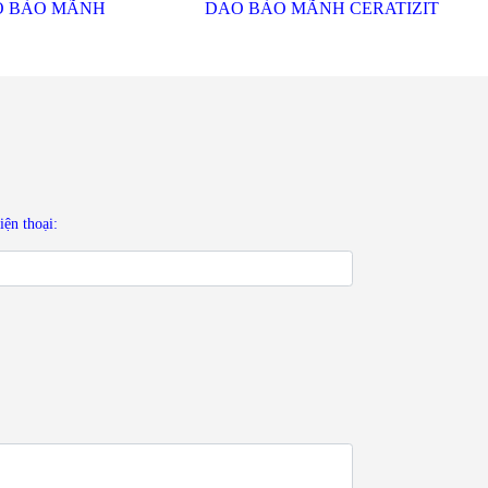
ÀO MÃNH CERATIZIT
Ổ DAO BÀO XOẮN
 MIỄN PHÍ
iện thoại: