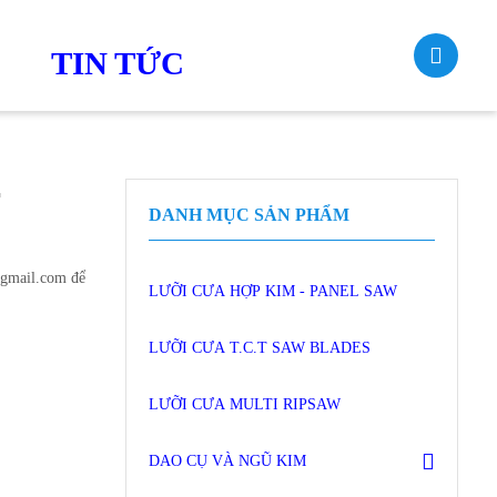
TIN TỨC
T
DANH MỤC SẢN PHẨM
@gmail.com để
LƯỠI CƯA HỢP KIM - PANEL SAW
LƯỠI CƯA T.C.T SAW BLADES
LƯỠI CƯA MULTI RIPSAW
DAO CỤ VÀ NGŨ KIM