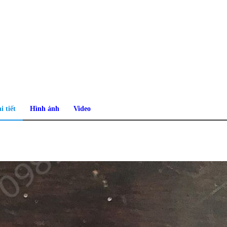
i tiết
Hình ảnh
Video