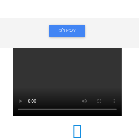
GỬI NGAY
MỤC KẾ TOÁN
TRUNG TÂM BẢO HÀ
Xem thêm