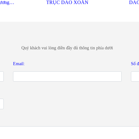
XOẮN
DAO BÀO MÃNH
DAO B
ỚI CHÚNG TÔI ĐỂ ĐƯỢC TƯ VẤN
Quý khách vui lòng điền đầy đủ thông tin phía dưới
Email:
Số đ