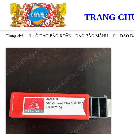
TRANG CH
Trang chủ
Ổ DAO BÀO XOẮN - DAO BÀO MÃNH
DAO B