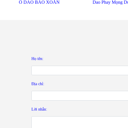
Dao Phay Mọng Dương
TRỤC DAO 
125x25.4x76x80x6t (14x14x2.0)
LIÊN HỆ V
Họ tên:
Địa chỉ:
Lời nhắn: